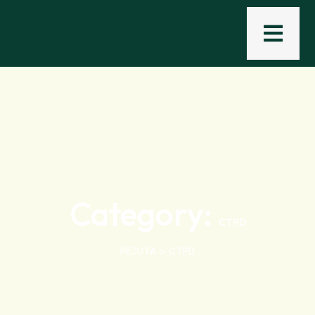
Category:
CTPD
>
PEJUTA
CTPD